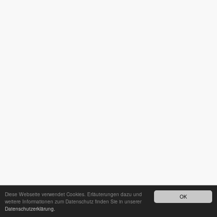
Diese Webseite verwendet Cookies. Erläuterungen dazu und
OK
weitere Informationen zum Datenschutz finden Sie in unserer
Datenschutzerklärung.
24h - Bereitschaftsdienst unter
035242 68718