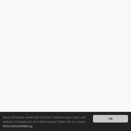
Diese Webseite verwendet Cookies. Erläuterungen dazu und
OK
weitere Informationen zum Datenschutz finden Sie in unserer
Datenschutzerklärung.
24h - Bereitschaftsdienst unter
035242 68718