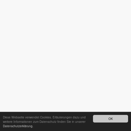
Diese Webseite verwendet Cookies. Erläuterungen dazu und
OK
weitere Informationen zum Datenschutz finden Sie in unserer
Datenschutzerklärung.
24h - Bereitschaftsdienst unter
035242 68718