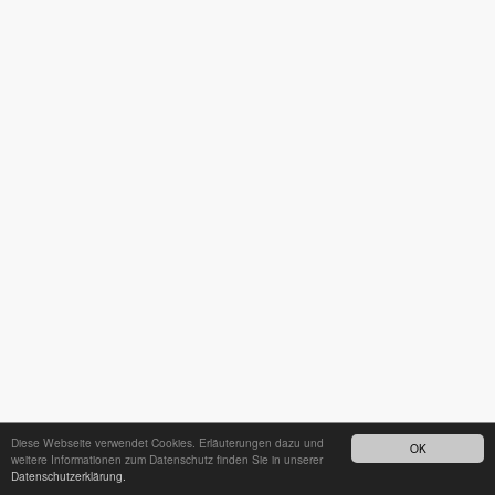
Diese Webseite verwendet Cookies. Erläuterungen dazu und
OK
weitere Informationen zum Datenschutz finden Sie in unserer
Datenschutzerklärung.
24h - Bereitschaftsdienst unter
035242 68718