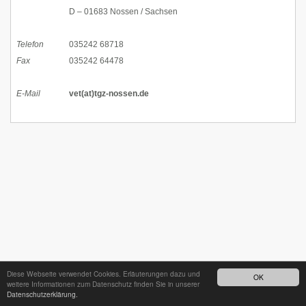
D – 01683 Nossen / Sachsen
Telefon
035242 68718
Fax
035242 64478
E-Mail
vet(at)tgz-nossen.de
Diese Webseite verwendet Cookies. Erläuterungen dazu und
OK
weitere Informationen zum Datenschutz finden Sie in unserer
Datenschutzerklärung.
24h - Bereitschaftsdienst unter
035242 68718