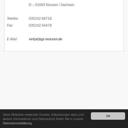
D – 01683 Nossen / Sachsen
Telefon
035242 68718
Fax
035242 64478
E-Mail
vet(at)tgz-nossen.de
Diese Webseite verwendet Cookies. Erläuterungen dazu und
OK
weitere Informationen zum Datenschutz finden Sie in unserer
Datenschutzerklärung.
24h - Bereitschaftsdienst unter
035242 68718