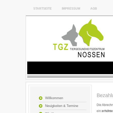
STARTSEITE
IMPRESSUM
AGB
Bezahl
Willkommen
Die Abrechn
Neuigkeiten & Termine
ein
erhöhte