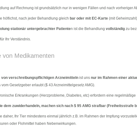
lung auf Rechnung ist grundsätzlich nur in wenigen Fällen und nach vorheriger 
Sie höflichst, nach jeder Behandlung gleich
bar oder mit EC-Karte
(mit Geheimzahl)
olung stationär untergebrachter Patiente
n ist die Behandlung
vollständig
zu bez
ür Ihr Verständnis.
 von Medikamenten
von verschreibungspflichtigen Arzneimitteln
ist uns
nur im Rahmen einer aktu
s vom Gesetzgeber erlaubt ($ 43 Arzneimittelgesetz AMG).
ronische Erkrankungen (Herzprobleme, Diabetes, etc) erfordern eine regelmäßige
die dem zuwiderhandeln, machen sich nach $ 95 AMG strafbar (Freiheitsstrafe bi
Sie daher, Ihr Tier mindestens einmal jährlich z.B. im Rahmen der Impfung vorzust
uren oder Flohmittel haben Nebenwirkungen.