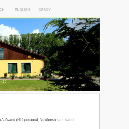
CH
ENGLISH
CESKY
h Aufwand (Hilfspersonal, Notdienst) kann dabei