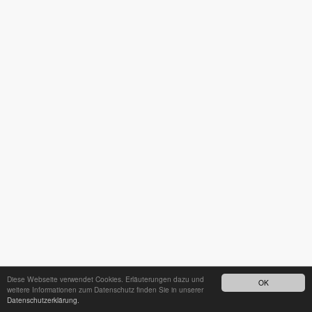
Diese Webseite verwendet Cookies. Erläuterungen dazu und
OK
weitere Informationen zum Datenschutz finden Sie in unserer
Datenschutzerklärung.
24h - Bereitschaftsdienst unter
035242 68718