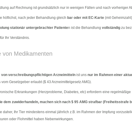
lung auf Rechnung ist grundsätzlich nur in wenigen Fällen und nach vorheriger 
Sie höflichst, nach jeder Behandlung gleich
bar oder mit EC-Karte
(mit Geheimzahl)
olung stationär untergebrachter Patiente
n ist die Behandlung
vollständig
zu bez
ür Ihr Verständnis.
 von Medikamenten
von verschreibungspflichtigen Arzneimitteln
ist uns
nur im Rahmen einer aktu
s vom Gesetzgeber erlaubt ($ 43 Arzneimittelgesetz AMG).
ronische Erkrankungen (Herzprobleme, Diabetes, etc) erfordern eine regelmäßige
die dem zuwiderhandeln, machen sich nach $ 95 AMG strafbar (Freiheitsstrafe bi
Sie daher, Ihr Tier mindestens einmal jährlich z.B. im Rahmen der Impfung vorzust
uren oder Flohmittel haben Nebenwirkungen.