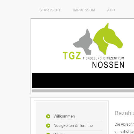
STARTSEITE
IMPRESSUM
AGB
Bezahl
Willkommen
Die Abrechn
Neuigkeiten & Termine
ein
erhöhte