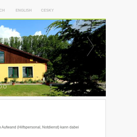
CH
ENGLISH
CESKY
h Aufwand (Hilfspersonal, Notdienst) kann dabei