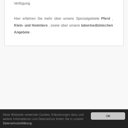
Verfügung.
Hier erfahren Sie mehr über unsere Spezialgebiete
Pferd
,
Klein- und Heimtiere
, sowie über unsere
labormedizinischen
Angebote
.
Diese Webseite verwendet Cookies. Erläuterungen dazu und
OK
weitere Informationen zum Datenschutz finden Sie in unserer
Datenschutzerklärung.
24h - Bereitschaftsdienst unter
035242 68718