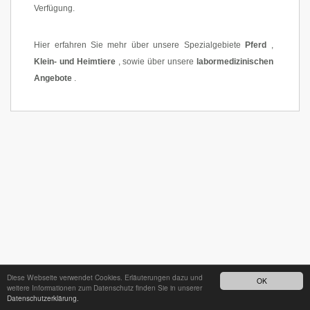
Verfügung.
Hier erfahren Sie mehr über unsere Spezialgebiete
Pferd
,
Klein- und Heimtiere
, sowie über unsere
labormedizinischen
Angebote
.
Diese Webseite verwendet Cookies. Erläuterungen dazu und
OK
weitere Informationen zum Datenschutz finden Sie in unserer
Datenschutzerklärung.
24h - Bereitschaftsdienst unter
035242 68718