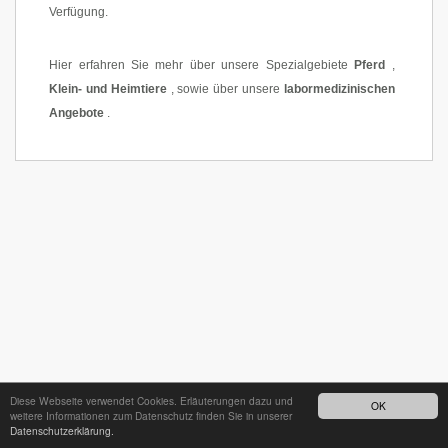
Verfügung.
Hier erfahren Sie mehr über unsere Spezialgebiete
Pferd
,
Klein- und Heimtiere
, sowie über unsere
labormedizinischen
Angebote
.
Diese Webseite verwendet Cookies. Erläuterungen dazu und
OK
weitere Informationen zum Datenschutz finden Sie in unserer
Datenschutzerklärung.
24h - Bereitschaftsdienst unter
035242 68718