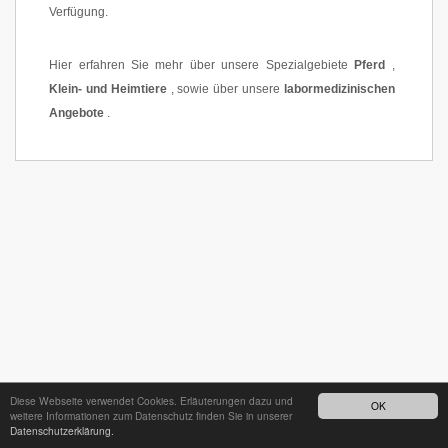
Verfügung.
Hier erfahren Sie mehr über unsere Spezialgebiete
Pferd
,
Klein- und Heimtiere
, sowie über unsere
labormedizinischen
Angebote
.
Diese Webseite verwendet Cookies. Erläuterungen dazu und
OK
weitere Informationen zum Datenschutz finden Sie in unserer
Datenschutzerklärung.
24h - Bereitschaftsdienst unter
035242 68718