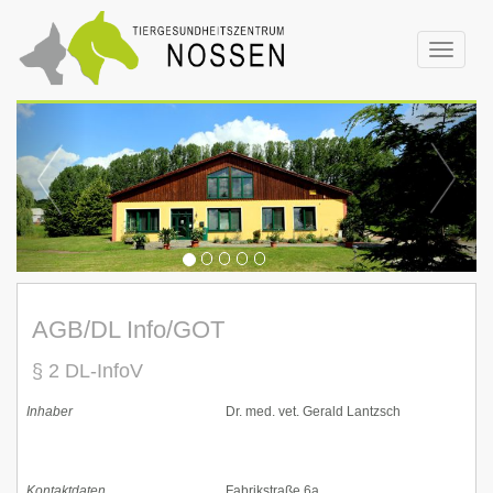
Toggle
navigat
AGB/DL Info/GOT
§ 2 DL-InfoV
Inhaber
Dr. med. vet. Gerald Lantzsch
Kontaktdaten
Fabrikstraße 6a