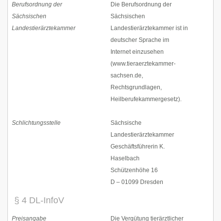
Berufsordnung der
Die Berufsordnung der
Sächsischen
Sächsischen
Landestierärztekammer
Landestierärztekammer ist in
deutscher Sprache im
Internet einzusehen
(www.tieraerztekammer-
sachsen.de,
Rechtsgrundlagen,
Heilberufekammergesetz).
Schlichtungsstelle
Sächsische
Landestierärztekammer
Geschäftsführerin K.
Haselbach
Schützenhöhe 16
D – 01099 Dresden
§ 4 DL-InfoV
Preisangabe
Die Vergütung tierärztlicher