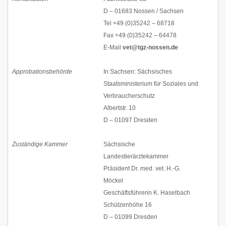
D – 01683 Nossen / Sachsen
Tel +49 (0)35242 – 68718
Fax +49 (0)35242 – 64478
E-Mail
vet@tgz-nossen.de
Approbationsbehörde
In Sachsen: Sächsisches
Staatsministerium für Soziales und
Verbraucherschutz
Albertstr. 10
D – 01097 Dresden
Zuständige Kammer
Sächsische
Landestierärztekammer
Präsident Dr. med. vet. H.-G.
Möckel
Geschäftsführerin K. Haselbach
Schützenhöhe 16
D – 01099 Dresden