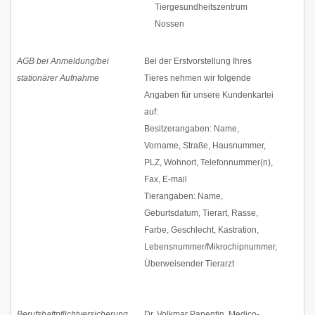
Tiergesundheitszentrum
Nossen
AGB bei Anmeldung/bei
Bei der Erstvorstellung Ihres
stationärer Aufnahme
Tieres nehmen wir folgende
Angaben für unsere Kundenkartei
auf:
Besitzerangaben: Name,
Vorname, Straße, Hausnummer,
PLZ, Wohnort, Telefonnummer(n),
Fax, E-mail
Tierangaben: Name,
Geburtsdatum, Tierart, Rasse,
Farbe, Geschlecht, Kastration,
Lebensnummer/Mikrochipnummer,
Überweisender Tierarzt
Berufshaftpflichtversicherung
Dr. Volkmar Papentin, Medico-