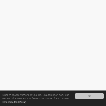
Diese Webseite verwendet Cookies. Erläuterungen dazu und
OK
weitere Informationen zum Datenschutz finden Sie in unserer
Datenschutzerklärung.
24h - Bereitschaftsdienst unter
035242 68718