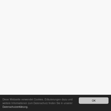
Diese Webseite verwendet Cookies. Erläuterungen dazu und
OK
weitere Informationen zum Datenschutz finden Sie in unserer
Datenschutzerklärung.
24h - Bereitschaftsdienst unter
035242 68718