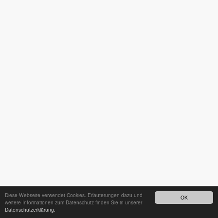
Diese Webseite verwendet Cookies. Erläuterungen dazu und
OK
weitere Informationen zum Datenschutz finden Sie in unserer
Datenschutzerklärung.
24h - Bereitschaftsdienst unter
035242 68718