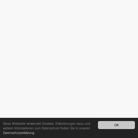
Diese Webseite verwendet Cookies. Erläuterungen dazu und
OK
weitere Informationen zum Datenschutz finden Sie in unserer
Datenschutzerklärung.
24h - Bereitschaftsdienst unter
035242 68718