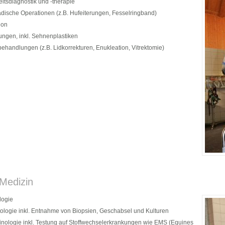
itsdiagnostik und -therapie
dische Operationen (z.B. Hufeiterungen, Fesselringband)
ion
ungen, inkl. Sehnenplastiken
handlungen (z.B. Lidkorrekturen, Enukleation, Vitrektomie)
 Medizin
logie
ologie inkl. Entnahme von Biopsien, Geschabsel und Kulturen
inologie inkl. Testung auf Stoffwechselerkrankungen wie EMS (Equines