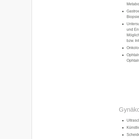
Metabo
Gastroe
Biopsi
Untersu
und En
Möglich
bzw. In
Onkolo
Ophtal
Ophtal
Gynäko
Ultrasch
Künstli
Scheid