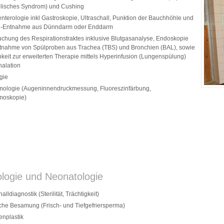
lisches Syndrom) und Cushing
nterologie inkl Gastroskopie, Ultraschall, Punktion der Bauchhöhle und
e-Entnahme aus Dünndarm oder Enddarm
chung des Respirationstraktes inklusive Blutgasanalyse, Endoskopie
tnahme von Spülproben aus Trachea (TBS) und Bronchien (BAL), sowie
keit zur erweiterten Therapie mittels Hyperinfusion (Lungenspülung)
halation
gie
mologie (Augeninnendruckmessung, Fluoreszinfärbung,
moskopie)
logie und Neonatologie
alldiagnostik (Sterilität, Trächtigkeit)
che Besamung (Frisch- und Tiefgefriersperma)
enplastik