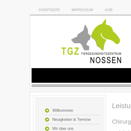
STARTSEITE
IMPRESSUM
AGB
Leist
Willkommen
Neuigkeiten & Termine
Chirurg
Wir über uns