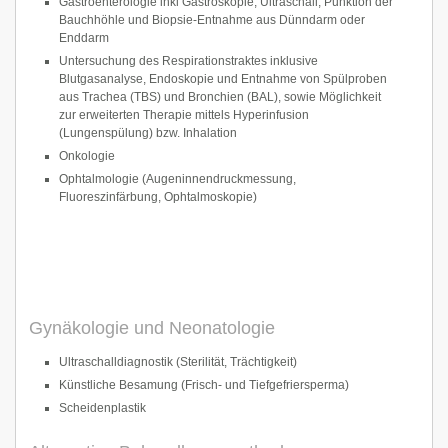
Gastroenterologie inkl Gastroskopie, Ultraschall, Punktion der
Bauchhöhle und Biopsie-Entnahme aus Dünndarm oder
Enddarm
Untersuchung des Respirationstraktes inklusive
Blutgasanalyse, Endoskopie und Entnahme von Spülproben
aus Trachea (TBS) und Bronchien (BAL), sowie Möglichkeit
zur erweiterten Therapie mittels Hyperinfusion
(Lungenspülung) bzw. Inhalation
Onkologie
Ophtalmologie (Augeninnendruckmessung,
Fluoreszinfärbung, Ophtalmoskopie)
Gynäkologie und Neonatologie
Ultraschalldiagnostik (Sterilität, Trächtigkeit)
Künstliche Besamung (Frisch- und Tiefgefriersperma)
Scheidenplastik