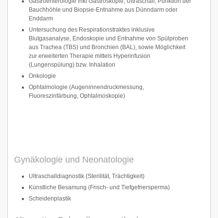
Gastroenterologie inkl Gastroskopie, Ultraschall, Punktion der
Bauchhöhle und Biopsie-Entnahme aus Dünndarm oder
Enddarm
Untersuchung des Respirationstraktes inklusive
Blutgasanalyse, Endoskopie und Entnahme von Spülproben
aus Trachea (TBS) und Bronchien (BAL), sowie Möglichkeit
zur erweiterten Therapie mittels Hyperinfusion
(Lungenspülung) bzw. Inhalation
Onkologie
Ophtalmologie (Augeninnendruckmessung,
Fluoreszinfärbung, Ophtalmoskopie)
Gynäkologie und Neonatologie
Ultraschalldiagnostik (Sterilität, Trächtigkeit)
Künstliche Besamung (Frisch- und Tiefgefriersperma)
Scheidenplastik