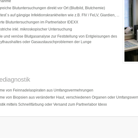
tnahme
eiche Blutuntersuchungen direkt vor Ort (Blutbild, Blutchemie)
test´s auf gängige Infektionskrankheiten wie z.B. FIV / FeLV, Giardien, ...
erte Blutuntersuchungen im Partnerlabor IDEXX
striche inkl. mikroskopischer Untersuchung
lle und venöse Blutgasanalyse zur Feststellung von Entgleisungen des
olythaushaltes oder Gasaustauschproblemen der Lunge
diagnostik
me von Feinnadelaspiraten aus Umfangsvermehrungen
me von Biopsien aus veränderter Haut, verschiedenen Organen oder Umfangsve
tik mittels Schnellfärbung oder Versand zum Partnerlabor Idexx