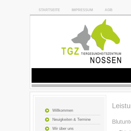
STARTSEITE
IMPRESSUM
AGB
Leist
Willkommen
Neuigkeiten & Termine
Blutun
Wir über uns