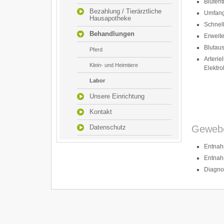
Bluten
Bezahlung / Tierärztliche
Umfangr
Hausapotheke
Schnell
Behandlungen
Erweit
Blutaus
Pferd
Arterie
Klein- und Heimtiere
Elektr
Labor
Unsere Einrichtung
Kontakt
Datenschutz
Gewebe
Entnah
Entnah
Diagnos