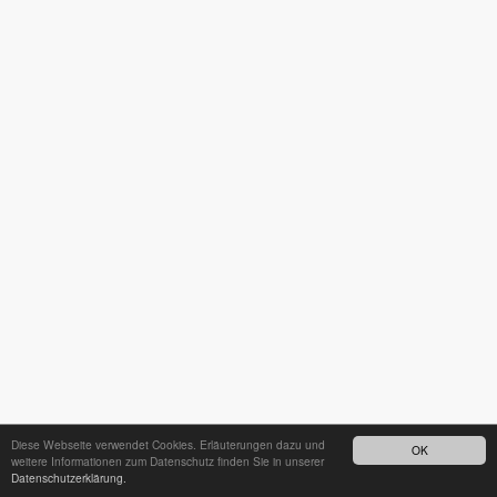
Diese Webseite verwendet Cookies. Erläuterungen dazu und
OK
weitere Informationen zum Datenschutz finden Sie in unserer
Datenschutzerklärung.
24h - Bereitschaftsdienst unter
035242 68718