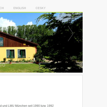
CH
ENGLISH
CESKY
st und LMU München seit 1990 bzw. 1992