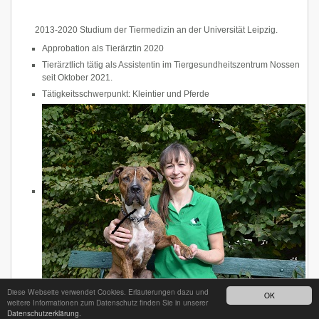
2013-2020 Studium der Tiermedizin an der Universität Leipzig.
Approbation als Tierärztin 2020
Tierärztlich tätig als Assistentin im Tiergesundheitszentrum Nossen
seit Oktober 2021.
Tätigkeitsschwerpunkt: Kleintier und Pferde
Diese Webseite verwendet Cookies. Erläuterungen dazu und
OK
weitere Informationen zum Datenschutz finden Sie in unserer
Datenschutzerklärung.
24h - Bereitschaftsdienst unter
035242 68718