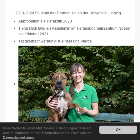
2013-2020 Studium der Tiermedizin an der Universität Leipzig.
Approbation als Tierärztin 2020
Tierärztlich tätig als Assistentin im Tiergesundheitszentrum Nossen
seit Oktober 2021.
Tätigkeitsschwerpunkt: Kleintier und Pferde
Diese Webseite verwendet Cookies. Erläuterungen dazu und
OK
weitere Informationen zum Datenschutz finden Sie in unserer
Datenschutzerklärung.
24h - Bereitschaftsdienst unter
035242 68718