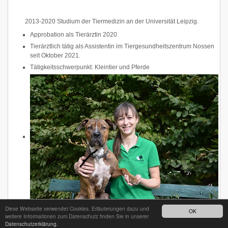
2013-2020 Studium der Tiermedizin an der Universität Leipzig.
Approbation als Tierärztin 2020
Tierärztlich tätig als Assistentin im Tiergesundheitszentrum Nossen
seit Oktober 2021.
Tätigkeitsschwerpunkt: Kleintier und Pferde
Diese Webseite verwendet Cookies. Erläuterungen dazu und
OK
weitere Informationen zum Datenschutz finden Sie in unserer
Datenschutzerklärung.
24h - Bereitschaftsdienst unter
035242 68718