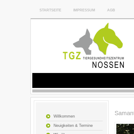
STARTSEITE
IMPRESSUM
AGB
Samant
Willkommen
Neuigkeiten & Termine